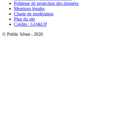
Politique de protection des données
Mentions légales
Charte de modération
Plan du site
Crédits : GO&UP
© Public Sénat - 2026