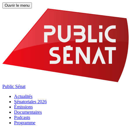
Ouvrir le menu
Public Sénat
Actualités
Sénatoriales 2026
Émissions
Documentaires
Podcasts
Programme