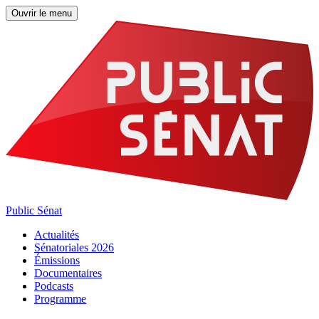
Ouvrir le menu
Public Sénat
Actualités
Sénatoriales 2026
Émissions
Documentaires
Podcasts
Programme