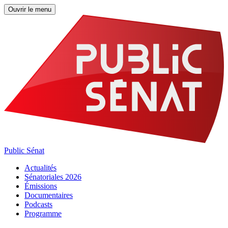
Ouvrir le menu
Public Sénat
Actualités
Sénatoriales 2026
Émissions
Documentaires
Podcasts
Programme