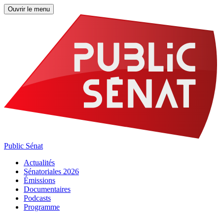
Ouvrir le menu
Public Sénat
Actualités
Sénatoriales 2026
Émissions
Documentaires
Podcasts
Programme