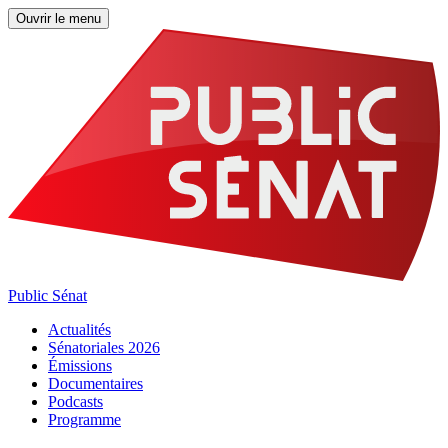
Ouvrir le menu
Public Sénat
Actualités
Sénatoriales 2026
Émissions
Documentaires
Podcasts
Programme