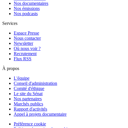
Nos documentaires
Nos émissions
Nos podcasts
Services
Espace Presse
Nous contacter
Newsletter
Où nous voir ?
Recrutement
Flux RSS
À propos
L'équipe
Conseil d'administration
Comité d'éthique
Le site du Sénat
Nos partenaires
Marchés publics
Rapport d'activités
Appel à projets documentaire
Préférence cookie