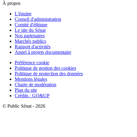
À propos
L'équipe
Conseil d'administration
Comité d'éthique
Le site du Sénat
Nos partenaires
Marchés publics
Rapport d'activités
Appel à projets documentaire
Préférence cookie
Politique de gestion des cookies
Politique de protection des données
Mentions légales
Charte de modération
Plan du site
Crédits : GO&UP
© Public Sénat - 2026