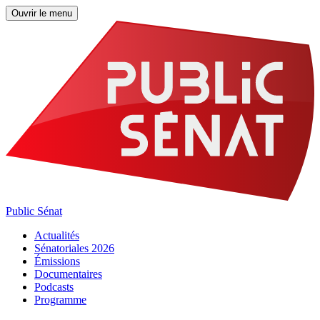
Ouvrir le menu
Public Sénat
Actualités
Sénatoriales 2026
Émissions
Documentaires
Podcasts
Programme