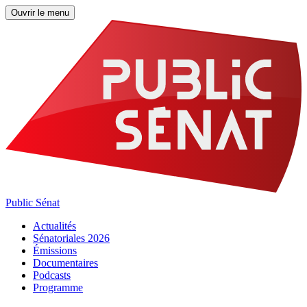
Ouvrir le menu
Public Sénat
Actualités
Sénatoriales 2026
Émissions
Documentaires
Podcasts
Programme