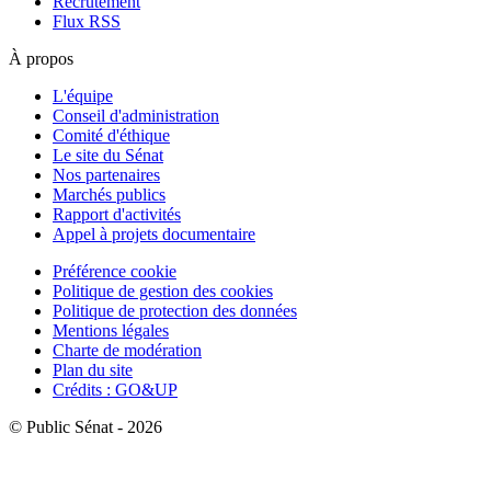
Recrutement
Flux RSS
À propos
L'équipe
Conseil d'administration
Comité d'éthique
Le site du Sénat
Nos partenaires
Marchés publics
Rapport d'activités
Appel à projets documentaire
Préférence cookie
Politique de gestion des cookies
Politique de protection des données
Mentions légales
Charte de modération
Plan du site
Crédits : GO&UP
© Public Sénat - 2026