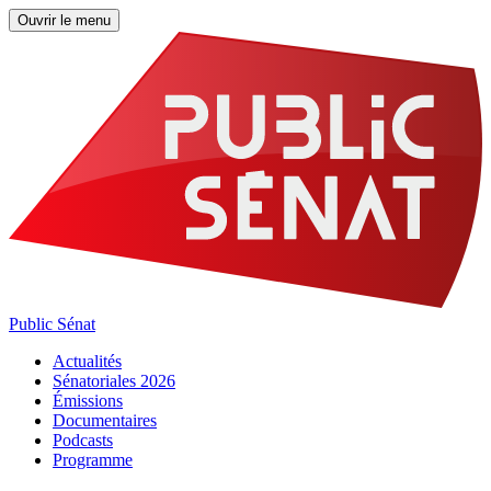
Ouvrir le menu
Public Sénat
Actualités
Sénatoriales 2026
Émissions
Documentaires
Podcasts
Programme