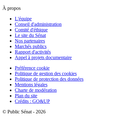
À propos
L'équipe
Conseil d'administration
Comité d'éthique
Le site du Sénat
Nos partenaires
Marchés publics
Rapport d'activités
Appel à projets documentaire
Préférence cookie
Politique de gestion des cookies
Politique de protection des données
Mentions légales
Charte de modération
Plan du site
Crédits : GO&UP
© Public Sénat - 2026