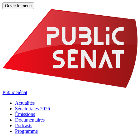
Ouvrir le menu
Public Sénat
Actualités
Sénatoriales 2026
Émissions
Documentaires
Podcasts
Programme