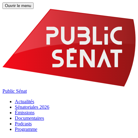
Ouvrir le menu
Public Sénat
Actualités
Sénatoriales 2026
Émissions
Documentaires
Podcasts
Programme