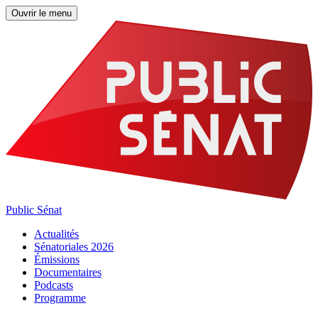
Ouvrir le menu
Public Sénat
Actualités
Sénatoriales 2026
Émissions
Documentaires
Podcasts
Programme