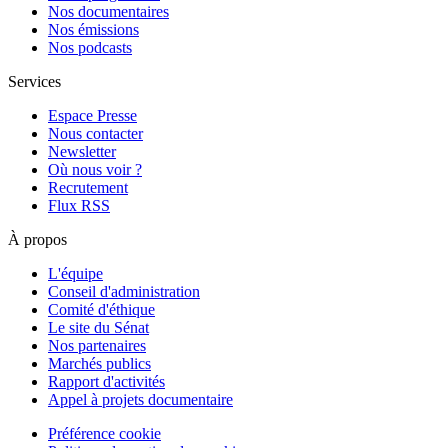
Nos documentaires
Nos émissions
Nos podcasts
Services
Espace Presse
Nous contacter
Newsletter
Où nous voir ?
Recrutement
Flux RSS
À propos
L'équipe
Conseil d'administration
Comité d'éthique
Le site du Sénat
Nos partenaires
Marchés publics
Rapport d'activités
Appel à projets documentaire
Préférence cookie