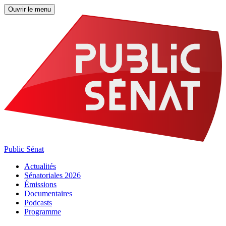
Ouvrir le menu
Public Sénat
Actualités
Sénatoriales 2026
Émissions
Documentaires
Podcasts
Programme