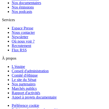
Nos documentaires
Nos émissions
Nos podcasts
Services
Espace Presse
Nous contacter
Newsletter
Où nous voir ?
Recrutement
Flux RSS
À propos
L'équipe
Conseil d'administration
Comité d'éthique
Le site du Sénat
Nos partenaires
Marchés publics
Rapport d'activités
Appel à projets documentaire
Préférence cookie