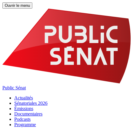
Ouvrir le menu
Public Sénat
Actualités
Sénatoriales 2026
Émissions
Documentaires
Podcasts
Programme