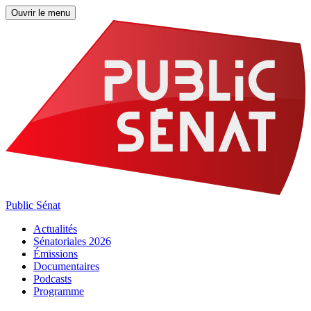
Ouvrir le menu
Public Sénat
Actualités
Sénatoriales 2026
Émissions
Documentaires
Podcasts
Programme