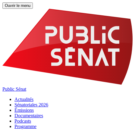
Ouvrir le menu
Public Sénat
Actualités
Sénatoriales 2026
Émissions
Documentaires
Podcasts
Programme