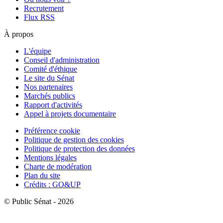
Recrutement
Flux RSS
À propos
L'équipe
Conseil d'administration
Comité d'éthique
Le site du Sénat
Nos partenaires
Marchés publics
Rapport d'activités
Appel à projets documentaire
Préférence cookie
Politique de gestion des cookies
Politique de protection des données
Mentions légales
Charte de modération
Plan du site
Crédits : GO&UP
© Public Sénat - 2026