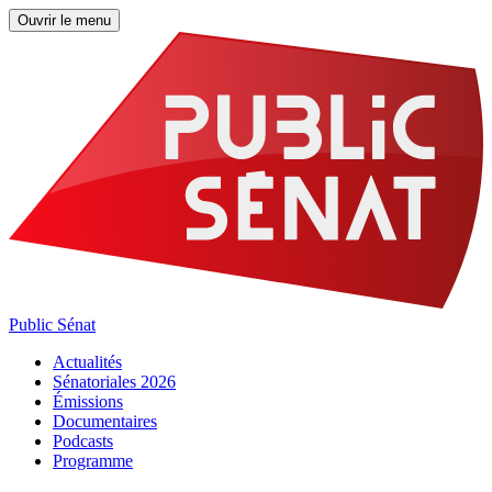
Ouvrir le menu
Public Sénat
Actualités
Sénatoriales 2026
Émissions
Documentaires
Podcasts
Programme