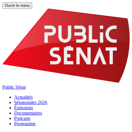
Ouvrir le menu
Public Sénat
Actualités
Sénatoriales 2026
Émissions
Documentaires
Podcasts
Programme