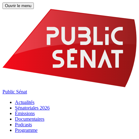
Ouvrir le menu
Public Sénat
Actualités
Sénatoriales 2026
Émissions
Documentaires
Podcasts
Programme