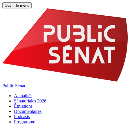
Ouvrir le menu
Public Sénat
Actualités
Sénatoriales 2026
Émissions
Documentaires
Podcasts
Programme