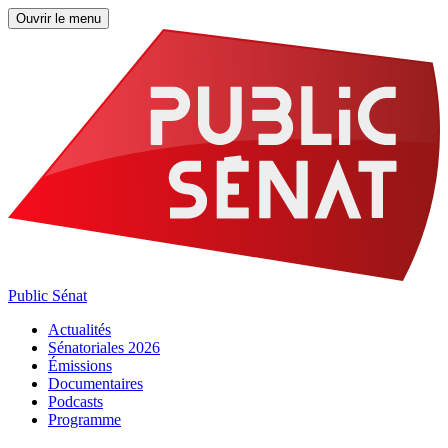
Ouvrir le menu
Public Sénat
Actualités
Sénatoriales 2026
Émissions
Documentaires
Podcasts
Programme