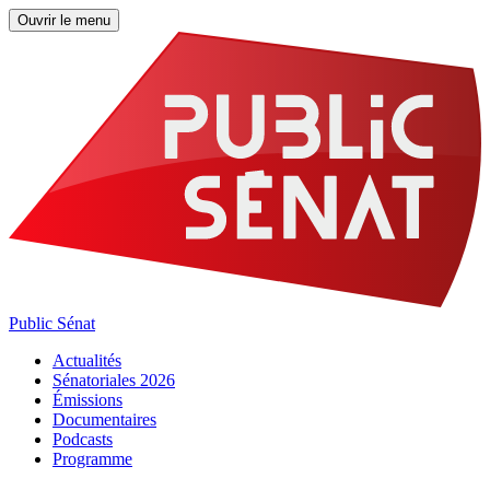
Ouvrir le menu
Public Sénat
Actualités
Sénatoriales 2026
Émissions
Documentaires
Podcasts
Programme