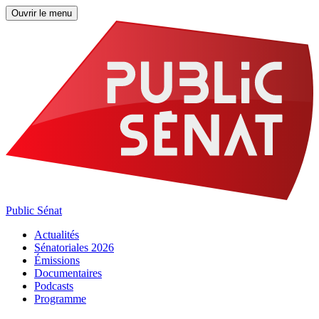
Ouvrir le menu
Public Sénat
Actualités
Sénatoriales 2026
Émissions
Documentaires
Podcasts
Programme