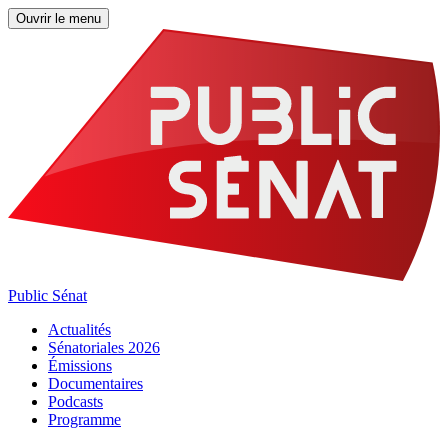
Ouvrir le menu
Public Sénat
Actualités
Sénatoriales 2026
Émissions
Documentaires
Podcasts
Programme