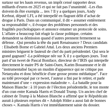
surtaxe sur les hauts revenus, un impôt censé rapporter deux
milliards d'euros en 2025 et qui ne fait pas l’unanimité. -Les élus
doivent-ils être exempla
...
ires ? Il y a quelques jours, Andy
Kerbrat, député LFI, a été interpellé en flagrant délit d’achat de
drogue à Paris. Dans un communiqué, il dit « assumer entièrement
sa responsabilité », il évoque des problèmes personnels et des
fragilités psychologiques et annonce entamer un protocole de soins.
L’affaire a beaucoup fait réagir la classe politique, certains
demandent sa démission quand d’autres prennent fermement sa
défense. -Qui prendra la tête du parti Renaissance ? Deux candidats
: Elisabeth Borne et Gabriel Attal. Les deux anciens Premiers
ministres briguent le fauteuil de chef du parti présidentiel. Qui sera le
grand gagnant? -La polémique née sur X il y a quelques jours. Tout
part d’un tweet de Pascal Boniface, directeur de l’IRIS qui interpelle
directement le maire PS de Saint-Ouen, Karim Bouamrane et le dit
"instrumentalisé façon un muslim d'apparence qui ne critique pas
Netanyahu et donc bénéficie d'une grosse promo médiatique". Face
au tollé provoqué par ce tweet, l’auteur a fini par le retirer, et parle
maintenant d’une « expression maladroite ». -La bataille pour la
Maison Blanche : à 10 jours de l’élection présidentielle, le ton monte
d'un cran entre Kamala Harris et Donald Trump. Un ancien chef de
cabinet de Trump à la Maison Blanche a affirmé que le Républicain
aurait à plusieurs reprises dit « Adolph Hitler a aussi fait de bonnes
choses ». Kamala Harris s’est immédiatement saisie du dossier.