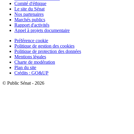
Comité d'éthique
Le site du Sénat
Nos partenaires
Marchés publics
Rapport d'activités
Appel à projets documentaire
Préférence cookie
Politique de gestion des cookies
Politique de protection des données
Mentions légales
Charte de modération
Plan du site
Crédits : GO&UP
© Public Sénat - 2026