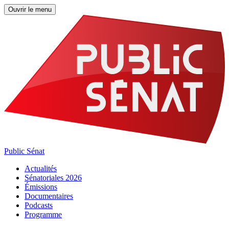
Ouvrir le menu
Public Sénat
Actualités
Sénatoriales 2026
Émissions
Documentaires
Podcasts
Programme