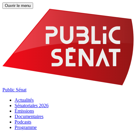
Ouvrir le menu
Public Sénat
Actualités
Sénatoriales 2026
Émissions
Documentaires
Podcasts
Programme