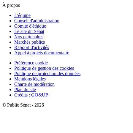
À propos
L'équipe
Conseil d'administration
Comité d'éthique
Le site du Sénat
Nos partenaires
Marchés publics
Rapport d'activités
Appel à projets documentaire
Préférence cookie
Politique de gestion des cookies
Politique de protection des données
Mentions légales
Charte de modération
Plan du site
Crédits : GO&UP
© Public Sénat - 2026