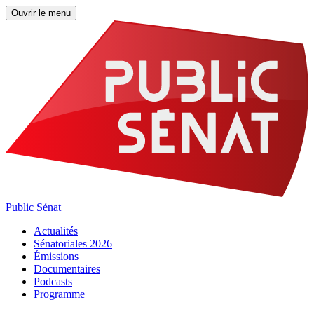
Ouvrir le menu
Public Sénat
Actualités
Sénatoriales 2026
Émissions
Documentaires
Podcasts
Programme