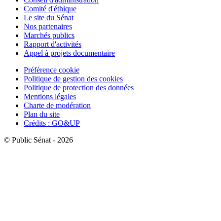
Comité d'éthique
Le site du Sénat
Nos partenaires
Marchés publics
Rapport d'activités
Appel à projets documentaire
Préférence cookie
Politique de gestion des cookies
Politique de protection des données
Mentions légales
Charte de modération
Plan du site
Crédits : GO&UP
© Public Sénat - 2026