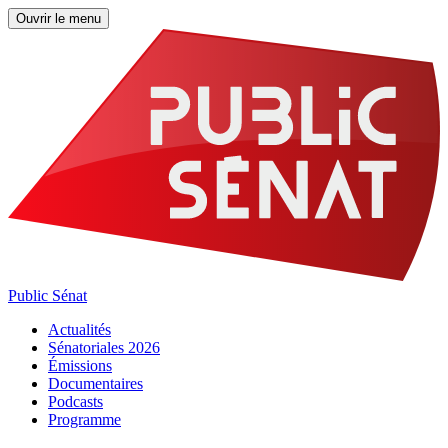
Ouvrir le menu
Public Sénat
Actualités
Sénatoriales 2026
Émissions
Documentaires
Podcasts
Programme