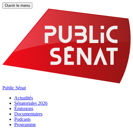
Ouvrir le menu
Public Sénat
Actualités
Sénatoriales 2026
Émissions
Documentaires
Podcasts
Programme