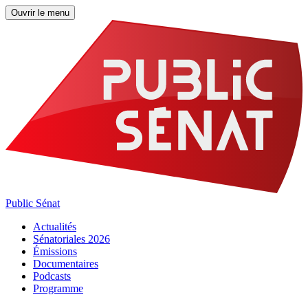
Ouvrir le menu
Public Sénat
Actualités
Sénatoriales 2026
Émissions
Documentaires
Podcasts
Programme