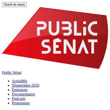
Ouvrir le menu
Public Sénat
Actualités
Sénatoriales 2026
Émissions
Documentaires
Podcasts
Programme