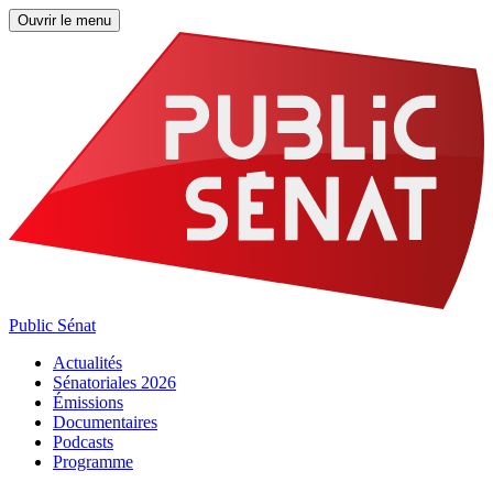
Ouvrir le menu
Public Sénat
Actualités
Sénatoriales 2026
Émissions
Documentaires
Podcasts
Programme