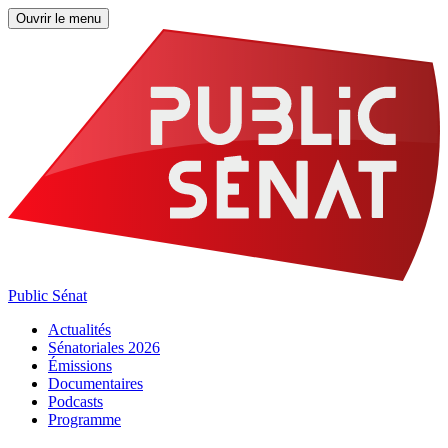
Ouvrir le menu
Public Sénat
Actualités
Sénatoriales 2026
Émissions
Documentaires
Podcasts
Programme