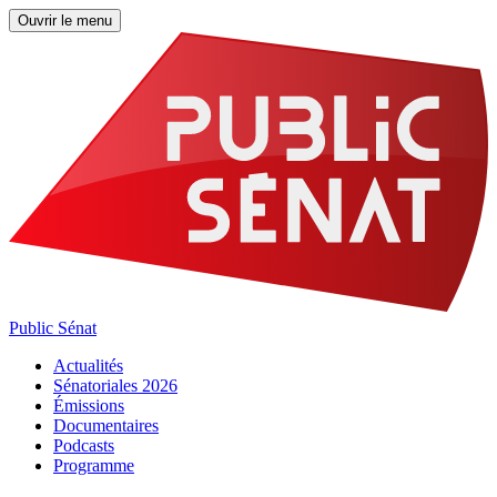
Ouvrir le menu
Public Sénat
Actualités
Sénatoriales 2026
Émissions
Documentaires
Podcasts
Programme