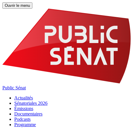
Ouvrir le menu
Public Sénat
Actualités
Sénatoriales 2026
Émissions
Documentaires
Podcasts
Programme