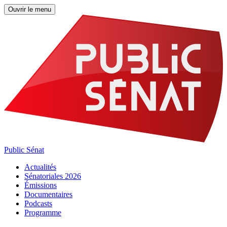
Ouvrir le menu
Public Sénat
Actualités
Sénatoriales 2026
Émissions
Documentaires
Podcasts
Programme