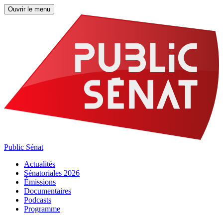
Ouvrir le menu
Public Sénat
Actualités
Sénatoriales 2026
Émissions
Documentaires
Podcasts
Programme