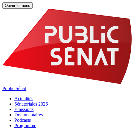
Ouvrir le menu
Public Sénat
Actualités
Sénatoriales 2026
Émissions
Documentaires
Podcasts
Programme