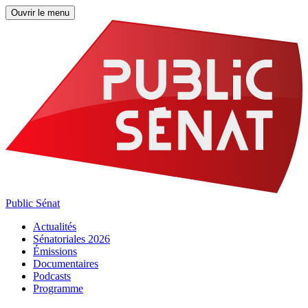
Ouvrir le menu
Public Sénat
Actualités
Sénatoriales 2026
Émissions
Documentaires
Podcasts
Programme