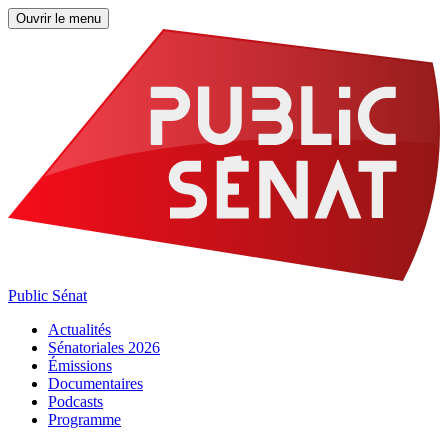
Ouvrir le menu
Public Sénat
Actualités
Sénatoriales 2026
Émissions
Documentaires
Podcasts
Programme