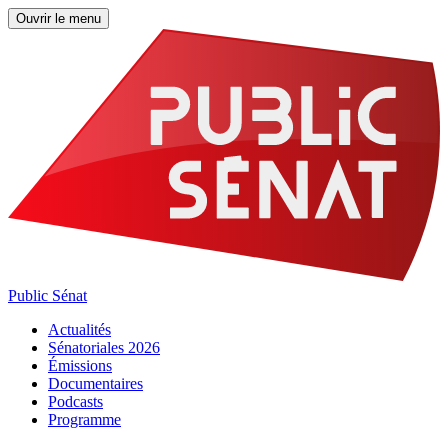
Ouvrir le menu
Public Sénat
Actualités
Sénatoriales 2026
Émissions
Documentaires
Podcasts
Programme