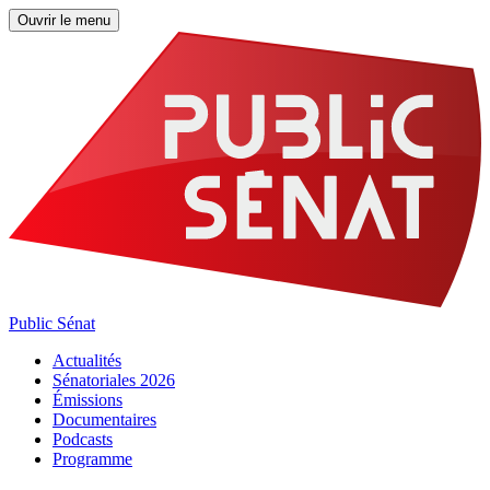
Ouvrir le menu
Public Sénat
Actualités
Sénatoriales 2026
Émissions
Documentaires
Podcasts
Programme