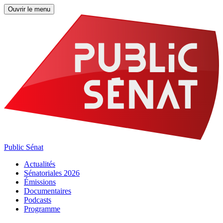
Ouvrir le menu
Public Sénat
Actualités
Sénatoriales 2026
Émissions
Documentaires
Podcasts
Programme