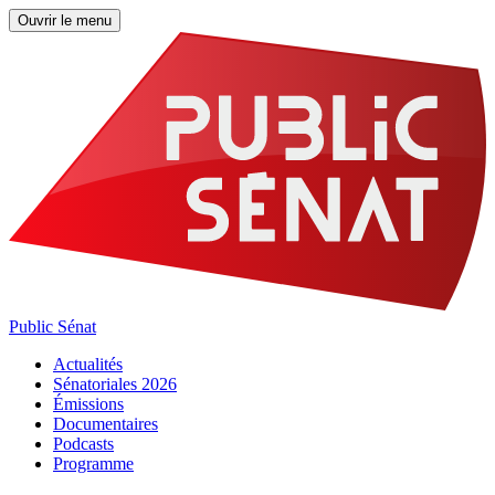
Ouvrir le menu
Public Sénat
Actualités
Sénatoriales 2026
Émissions
Documentaires
Podcasts
Programme