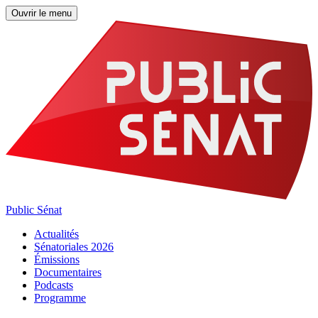
Ouvrir le menu
Public Sénat
Actualités
Sénatoriales 2026
Émissions
Documentaires
Podcasts
Programme