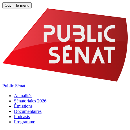
Ouvrir le menu
Public Sénat
Actualités
Sénatoriales 2026
Émissions
Documentaires
Podcasts
Programme