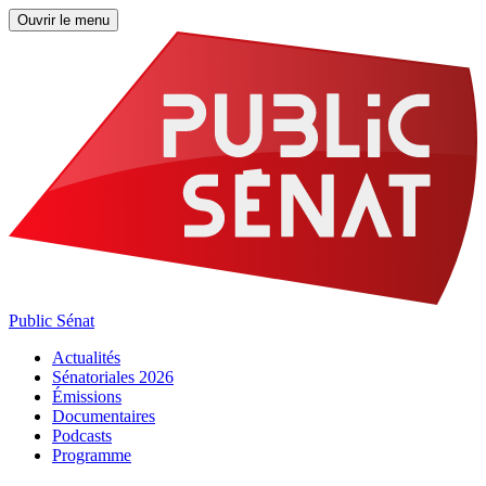
Ouvrir le menu
Public Sénat
Actualités
Sénatoriales 2026
Émissions
Documentaires
Podcasts
Programme