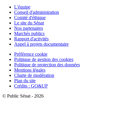
L'équipe
Conseil d'administration
Comité d'éthique
Le site du Sénat
Nos partenaires
Marchés publics
Rapport d'activités
Appel à projets documentaire
Préférence cookie
Politique de gestion des cookies
Politique de protection des données
Mentions légales
Charte de modération
Plan du site
Crédits : GO&UP
© Public Sénat - 2026