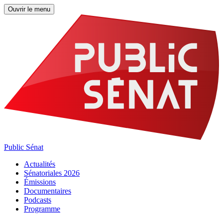
Ouvrir le menu
Public Sénat
Actualités
Sénatoriales 2026
Émissions
Documentaires
Podcasts
Programme