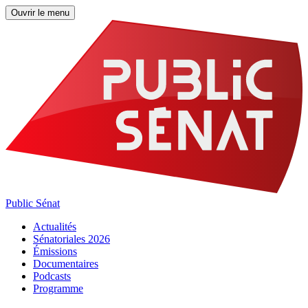
Ouvrir le menu
Public Sénat
Actualités
Sénatoriales 2026
Émissions
Documentaires
Podcasts
Programme