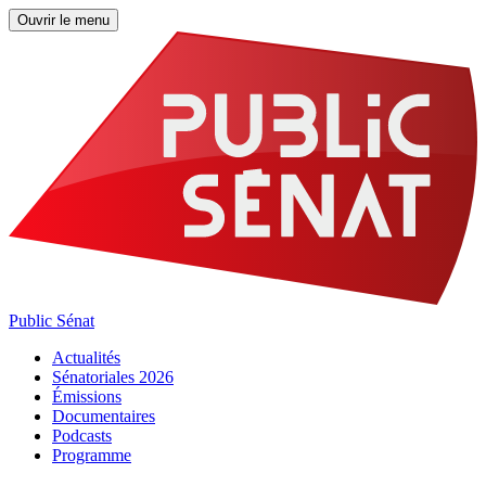
Ouvrir le menu
Public Sénat
Actualités
Sénatoriales 2026
Émissions
Documentaires
Podcasts
Programme