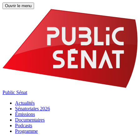
Ouvrir le menu
Public Sénat
Actualités
Sénatoriales 2026
Émissions
Documentaires
Podcasts
Programme